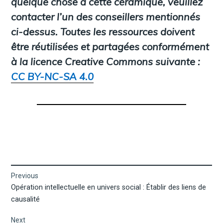
quelque chose à cette céramique, veuillez
contacter l’un des conseillers mentionnés
ci-dessus. Toutes les ressources doivent
être réutilisées et partagées conformément
à la licence Creative Commons suivante :
CC BY-NC-SA 4.0
Navigation
Previous
Previous
Opération intellectuelle en univers social : Établir des liens de
de
post:
causalité
l’article
Next