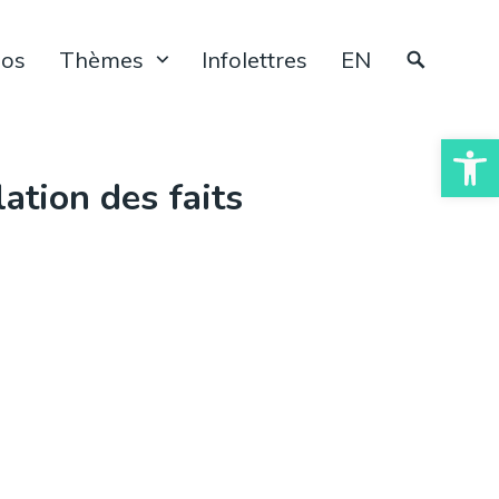
pos
Thèmes
Infolettres
EN
Ouvrir la
lation des faits