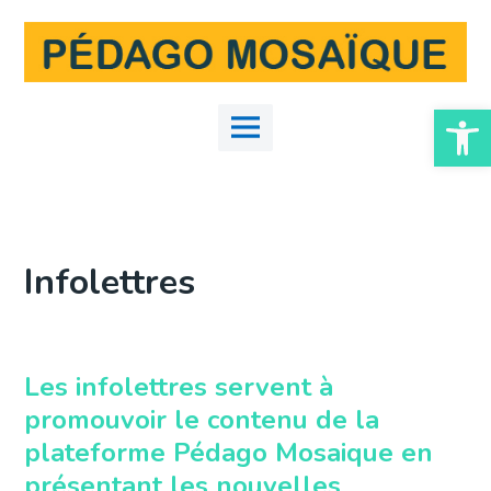
Skip
to
content
Ouvrir la
Main
Menu
Infolettres
Les infolettres servent à
promouvoir le contenu de la
plateforme Pédago Mosaique en
présentant les nouvelles