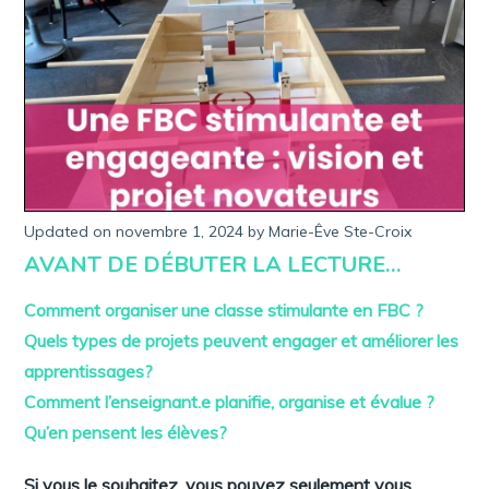
Updated on
novembre 1, 2024
a
by
Marie-Êve Ste-Croix
v
AVANT DE DÉBUTER LA LECTURE…
r
i
l
Comment organiser une classe stimulante en FBC ?
1
2
Quels types de projets peuvent engager et améliorer les
,
apprentissages?
2
0
Comment l’enseignant.e planifie, organise et évalue ?
2
3
Qu’en pensent les élèves?
Si vous le souhaitez, vous pouvez seulement vous