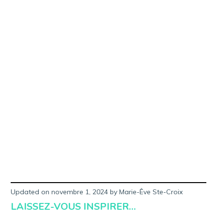
r
1
4
,
2
0
2
3
Updated on
novembre 1, 2024
f
by
Marie-Êve Ste-Croix
é
LAISSEZ-VOUS INSPIRER…
v
r