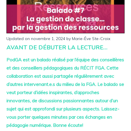
Updated on
novembre 1, 2024
m
by
Marie-Êve Ste-Croix
a
AVANT DE DÉBUTER LA LECTURE…
r
s
2
PodGA est un balado réalisé par l’équipe des conseillères
9
,
et des conseillers pédagogiques du RÉCIT FGA. Cette
2
collaboration est aussi partagée régulièrement avec
0
2
d’autres intervenant.e.s du milieu de la FGA. Le balado se
3
veut porteur d’idées inspirantes, d’approches
innovantes, de discussions passionnantes autour d’un
sujet qui est approfondi sur plusieurs aspects. Laissez-
vous porter quelques minutes par ces échanges en
pédagogie numérique. Bonne écoute!