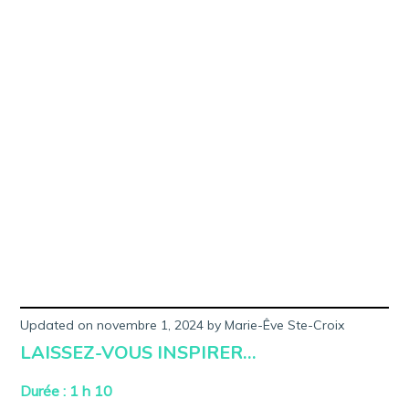
3
Updated on
novembre 1, 2024
f
by
Marie-Êve Ste-Croix
é
LAISSEZ-VOUS INSPIRER…
v
r
i
Durée : 1 h 10
e