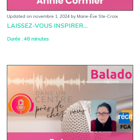
Updated on
novembre 1, 2024
a
by
Marie-Êve Ste-Croix
v
LAISSEZ-VOUS INSPIRER…
r
i
l
Durée : 48 minutes
8
,
2
0
2
3