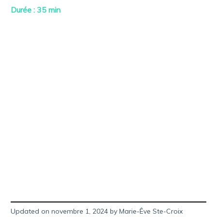
i
Durée : 35 min
e
r
1
4
,
2
0
2
3
Updated on
novembre 1, 2024
n
by
Marie-Êve Ste-Croix