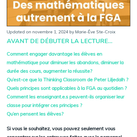
Updated on
novembre 1, 2024
a
by
Marie-Êve Ste-Croix
v
AVANT DE DÉBUTER LA LECTURE…
r
i
l
Comment engager davantage les élèves en
1
2
mathématique pour diminuer les abandons, diminuer la
,
durée des cours, augmenter la réussite?
2
0
Qu’est-ce que la Thinking Classroom de Peter Liljedalh ?
2
3
Quels principes sont applicables à la FGA au quotidien ?
Comment les enseignant.e.s peuvent-ils organiser leur
classe pour intégrer ces principes ?
Qu’en pensent les élèves?
Si vous le souhaitez, vous pouvez seulement vous
concentrer sur les entrevues faites avec le personnel