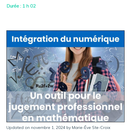
2
Durée : 1 h 02
3
,
2
0
2
3
Updated on
novembre 1, 2024
m
by
Marie-Êve Ste-Croix