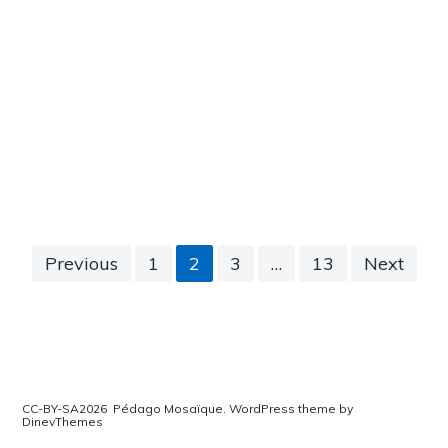
Posts
Previous
1
2
3
…
13
Next
navigation
CC-BY-SA2026
Pédago Mosaïque.
WordPress
theme by
DinevThemes