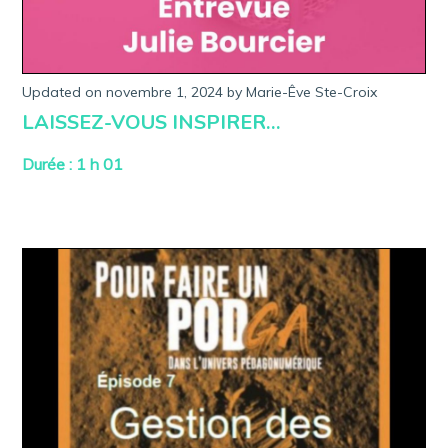
Updated on
novembre 1, 2024
a
by
Marie-Êve Ste-Croix
v
LAISSEZ-VOUS INSPIRER…
r
i
l
Durée : 1 h 01
3
,
2
0
2
3