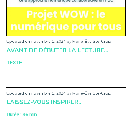
Updated on
novembre 1, 2024
m
by
Marie-Êve Ste-Croix
a
AVANT DE DÉBUTER LA LECTURE…
r
s
1
TEXTE
3
,
2
0
2
3
Updated on
novembre 1, 2024
m
by
Marie-Êve Ste-Croix
a
LAISSEZ-VOUS INSPIRER…
r
s
7
Durée : 46 min
,
2
0
2