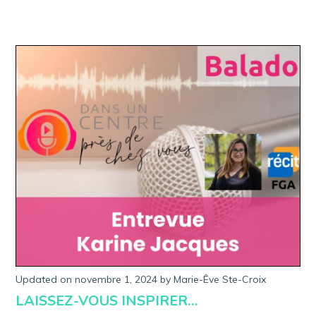
Updated on
novembre 1, 2024
m
by
Marie-Êve Ste-Croix
a
LAISSEZ-VOUS INSPIRER…
r
s