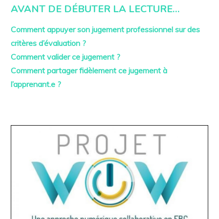
a
AVANT DE DÉBUTER LA LECTURE…
r
s
1
Comment appuyer son jugement professionnel sur des
3
,
critères d’évaluation ?
2
Comment valider ce jugement ?
0
2
Comment partager fidèlement ce jugement à
3
l’apprenant.e ?