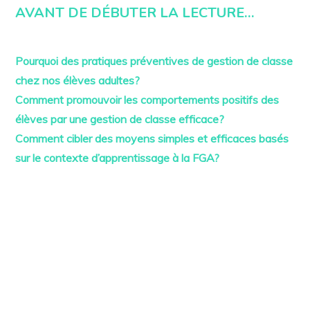
o
AVANT DE DÉBUTER LA LECTURE…
v
e
m
b
r
Pourquoi des pratiques préventives de gestion de classe
e
chez nos élèves adultes?
6
,
Comment promouvoir les comportements positifs des
2
0
élèves par une gestion de classe efficace?
2
2
Comment cibler des moyens simples et efficaces basés
sur le contexte d’apprentissage à la FGA?