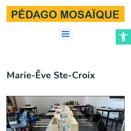
Skip
to
content
Ouvrir la
Main
Menu
Marie-Êve Ste-Croix