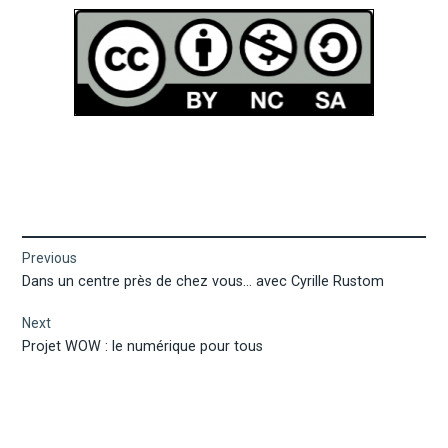
Navigation
Previous
Previous
Dans un centre près de chez vous… avec Cyrille Rustom
de
post:
Next
l’article
Next
Projet WOW : le numérique pour tous
post: