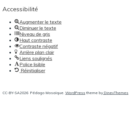
l’article
Accessibilité
Augmenter le texte
Diminuer le texte
Niveau de gris
Haut contraste
Contraste négatif
Arrière plan clair
Liens soulignés
Police lisible
Réinitialiser
CC-BY-SA2026
Pédago Mosaïque.
WordPress
theme by
DinevThemes