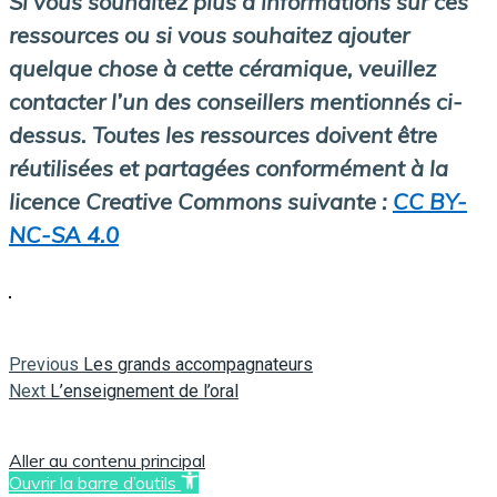
Si vous souhaitez plus d’informations sur ces
ressources ou si vous souhaitez ajouter
quelque chose à cette céramique, veuillez
contacter l’un des conseillers mentionnés ci-
dessus.
Toutes les ressources doivent être
réutilisées et partagées conformément à la
licence Creative Commons suivante :
CC BY-
NC-SA 4.0
Previous
Navigation
Previous
Les grands accompagnateurs
Next
post:
Next
L’enseignement de l’oral
post:
de
Aller au contenu principal
Ouvrir la barre d’outils