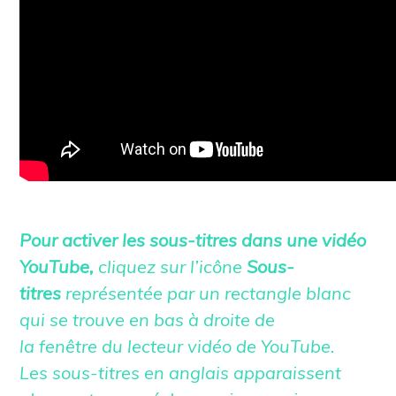
Pour activer les sous-titres dans une vidéo
YouTube,
cliquez sur l’
icône
Sous-
titres
représentée par un rectangle blanc
qui se trouve en bas à droite de
la
fenêtre
du lecteur vidéo de
YouTube
.
Les
sous-titres
en anglais apparaissent