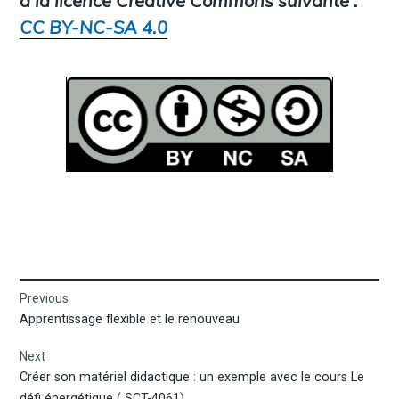
à la licence Creative Commons suivante :
CC BY-NC-SA 4.0
Navigation
Previous
Previous
Apprentissage flexible et le renouveau
de
post:
Next
l’article
Next
Créer son matériel didactique : un exemple avec le cours Le
post:
défi énergétique ( SCT-4061)