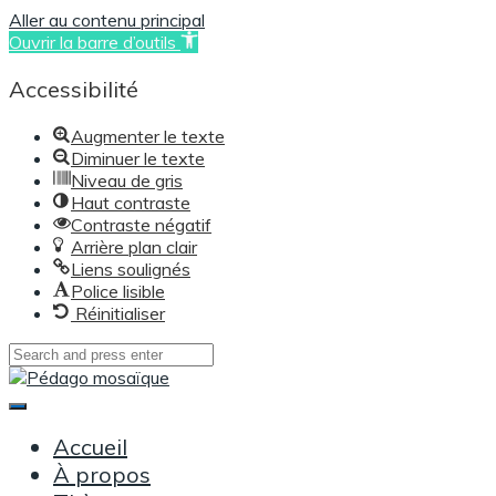
Aller au contenu principal
Ouvrir la barre d’outils
Accessibilité
Augmenter le texte
Diminuer le texte
Niveau de gris
Haut contraste
Contraste négatif
Arrière plan clair
Liens soulignés
Police lisible
Réinitialiser
Skip
to
content
Main
Menu
Accueil
À propos