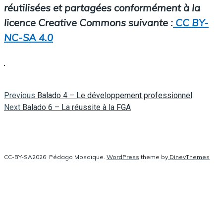
réutilisées et partagées conformément à la
licence Creative Commons suivante :
CC BY-
NC-SA 4.0
Previous
Navigation
Previous
Balado 4 – Le développement professionnel
Next
post:
Next
Balado 6 – La réussite à la FGA
post:
de
l’article
CC-BY-SA2026
Pédago Mosaïque.
WordPress
theme by
DinevThemes