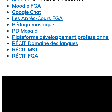
Moodle FGA
Google Chat
Les Après-Cours FGA
Pédago mosaïque
PD Mosaic
Plateforme développement professionnel
RÉCIT Domaine des langues
RÉCIT MST
RÉCIT FGA